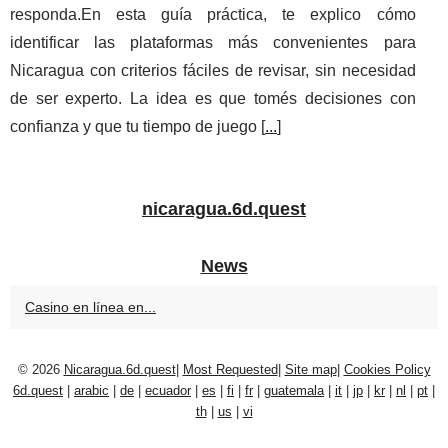
responda.En esta guía práctica, te explico cómo
identificar las plataformas más convenientes para
Nicaragua con criterios fáciles de revisar, sin necesidad
de ser experto. La idea es que tomés decisiones con
confianza y que tu tiempo de juego [
...
]
nicaragua.6d.quest
News
Casino en línea en...
© 2026
Nicaragua.6d.quest
|
Most Requested
|
Site map
|
Cookies Policy
6d.quest
|
arabic
|
de
|
ecuador
|
es
|
fi
|
fr
|
guatemala
|
it
|
jp
|
kr
|
nl
|
pt
|
th
|
us
|
vi